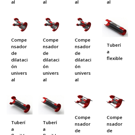
al
al
al
al
Compe
Compe
Compe
Tuberí
nsador
nsador
nsador
a
de
de
de
flexible
dilataci
dilataci
dilataci
ón
ón
ón
univers
univers
univers
al
al
al
Compe
Compe
Tuberí
Tuberí
nsador
nsador
a
a
de
de