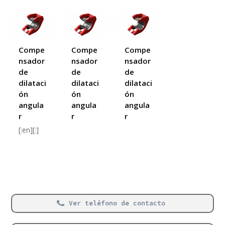
Compe
Compe
Compe
nsador
nsador
nsador
de
de
de
dilataci
dilataci
dilataci
ón
ón
ón
angula
angula
angula
r
r
r
[:en][:]
Ver teléfono de contacto