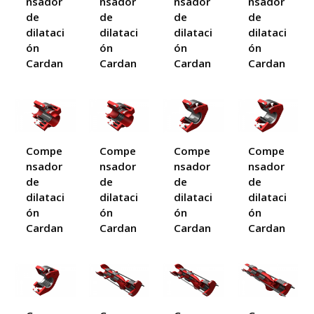
nsador
nsador
nsador
nsador
de
de
de
de
dilataci
dilataci
dilataci
dilataci
ón
ón
ón
ón
Cardan
Cardan
Cardan
Cardan
Compe
Compe
Compe
Compe
nsador
nsador
nsador
nsador
de
de
de
de
dilataci
dilataci
dilataci
dilataci
ón
ón
ón
ón
Cardan
Cardan
Cardan
Cardan