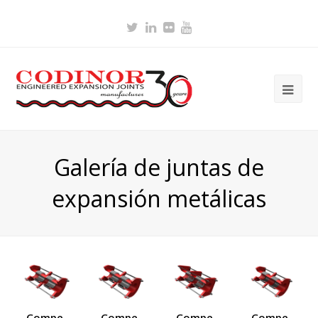
Twitter
LinkedIn
Flickr
Youtube
Ope
Mob
Me
Galería de juntas de
expansión metálicas
Compe
Compe
Compe
Compe