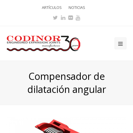
ARTÍCULOS
NOTICIAS
Twitter
LinkedIn
Flickr
Youtube
Ope
Mob
Me
Compensador de
dilatación angular