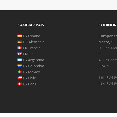
CAMBIAR PAÍS
CODINOR
ES España
Compensad
DE Alemania
Norte, S.L
FR Francia
Bº San Mart
EN UK
C
ES Argentina
48170 Zam
ES Colombia
SPAIN
ES Mexico
Tel.: +34 
ES Chile
Fax: +34 9
ES Perú