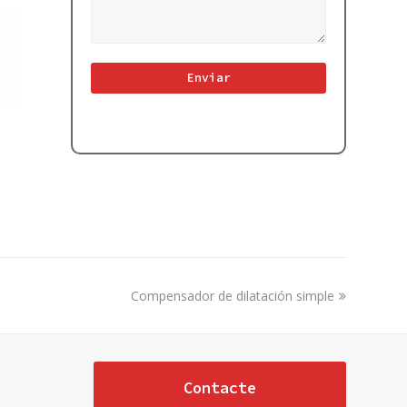
next
Compensador de dilatación simple
post:
Contacte