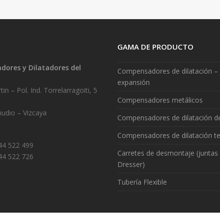
GAMA DE PRODUCTO
ores y Dilatadores del
Compensadores de dilatación – 
.
expansión
in – Pol. Ind. Torrelarragoiti, 5
Compensadores metálicos
udio – Vizcaya
Compensadores de dilatación 
Compensadores de dilatación te
944 522 499
Carretes de desmontaje (juntas 
44 522 726
Dresser)
Tubería Flexible