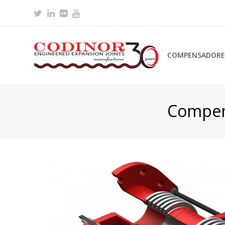
Twitter
LinkedIn
Flickr
Youtube
COMPENSADORES
Compen