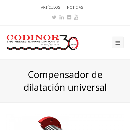
ARTÍCULOS
NOTICIAS
Twitter
LinkedIn
Flickr
Youtube
Ope
Mob
Me
Compensador de
dilatación universal