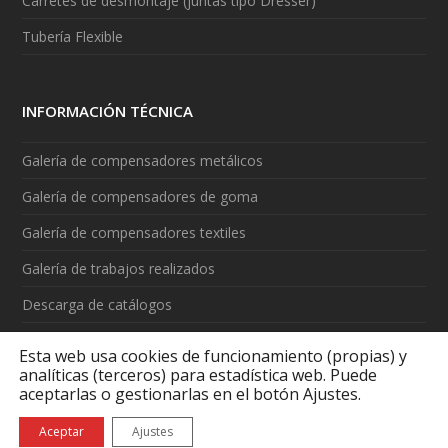
Carretes de desmontaje (juntas tipo Dresser)
Tubería Flexible
INFORMACIÓN TÉCNICA
Galería de compensadores metálicos
Galería de compensadores de goma
Galería de compensadores textiles
Galería de trabajos realizados
Descarga de catálogos
Vídeos
Esta web usa cookies de funcionamiento (propias) y
analíticas (terceros) para estadística web. Puede
aceptarlas o gestionarlas en el botón Ajustes.
Aceptar
Ajustes
Aviso legal
|
Política de cookies
|
¿Qué son las cookies?