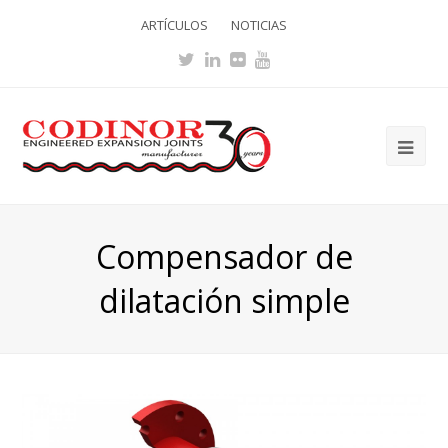
ARTÍCULOS
NOTICIAS
Twitter
LinkedIn
Flickr
Youtube
Ope
Mob
Me
Compensador de
dilatación simple