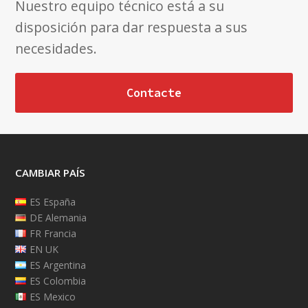
Nuestro equipo técnico está a su
disposición para dar respuesta a sus
necesidades.
Contacte
CAMBIAR PAÍS
ES España
DE Alemania
FR Francia
EN UK
ES Argentina
ES Colombia
ES Mexico