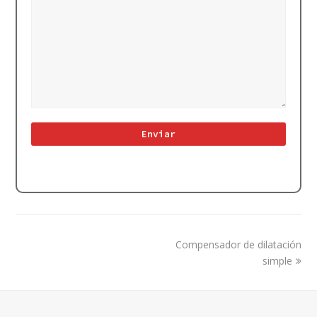
next
Compensador de dilatación
post:
simple