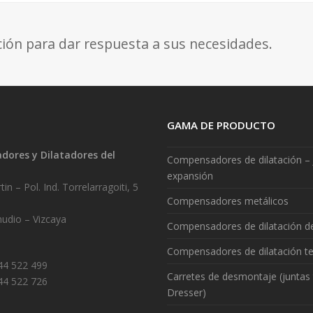
ción para dar respuesta a sus necesidades.
GAMA DE PRODUCTO
ores y Dilatadores del
Compensadores de dilatación – 
.
expansión
in – Pol. Ind. Torrelarragoiti, 5
Compensadores metálicos
udio – Vizcaya
Compensadores de dilatación 
Compensadores de dilatación te
944 522 499
Carretes de desmontaje (juntas 
44 522 726
Dresser)