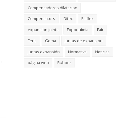
Compensadores dilatacion
Compensators
Ditec
Elaflex
expansion joints
Expoquimia
Fair
Feria
Goma
juntas de expansion
juntas expansión
Normativa
Noticias
r
página web
Rubber