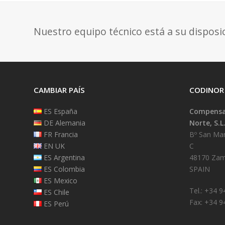
Nuestro equipo técnico está a su disposi
CAMBIAR PAÍS
CODINOR
ES España
Compensad
DE Alemania
Norte, S.L
FR Francia
Bº San Mart
EN UK
C
ES Argentina
48170 Zam
ES Colombia
SPAIN
ES Mexico
Tel.: +34 
ES Chile
Fax: +34 9
ES Perú