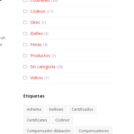
CodiNews
(33)
Codinor
(17)
Ditec
(1)
Elaflex
(2)
 un
Ferias
or
(4)
Productos
(7)
Sin categoría
(28)
Videos
(1)
Etiquetas
Achema
bellows
Certificados
n
Certificates
Codinor
Compensador dilatación
Compensadores