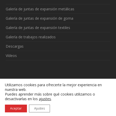
Galería de juntas de expansión metálicas
Galería de juntas de expansión de goma
Galería de juntas de expansión textiles
Galería de trabajos realizados
Descargas
Vídeos
La moneda oficial en Colombia es el peso colombiano $
Utilizamos cookies para ofrecerte la mejor experiencia en
nuestra web.
Puedes aprender más sobre qué cookies utilizamos o
desactivarlas en los
ajustes
.
Aceptar
Ajustes
Aviso legal
|
Política de cookies
|
¿Qué son las cookies?