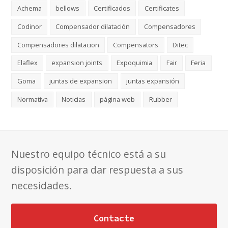
Achema
bellows
Certificados
Certificates
Codinor
Compensador dilatación
Compensadores
Compensadores dilatacion
Compensators
Ditec
Elaflex
expansion joints
Expoquimia
Fair
Feria
Goma
juntas de expansion
juntas expansión
Normativa
Noticias
página web
Rubber
Nuestro equipo técnico está a su
disposición para dar respuesta a sus
necesidades.
Contacte