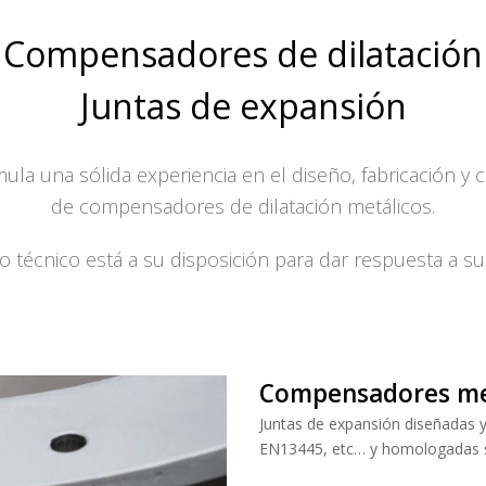
Compensadores de dilatación
Juntas de expansión
a una sólida experiencia en el diseño, fabricación y c
de compensadores de dilatación metálicos.
 técnico está a su disposición para dar respuesta a s
Compensadores me
Juntas de expansión diseñadas 
EN13445, etc… y homologadas se