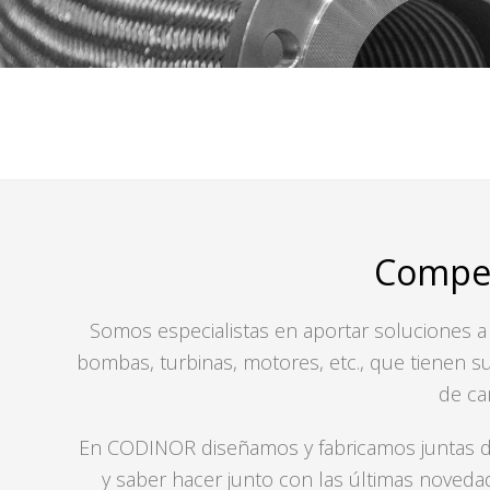
Compen
Somos especialistas en aportar soluciones a
bombas, turbinas, motores, etc., que tienen s
de ca
En CODINOR diseñamos y fabricamos juntas de
y saber hacer junto con las últimas noveda