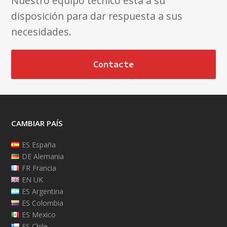
Nuestro equipo técnico está a su
disposición para dar respuesta a sus
necesidades.
Contacte
CAMBIAR PAÍS
ES España
DE Alemania
FR Francia
EN UK
ES Argentina
ES Colombia
ES Mexico
ES Chile