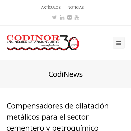
ARTÍCULOS
NOTICIAS
Twitter
LinkedIn
Flickr
Youtube
Ope
Mob
Me
CodiNews
Compensadores de dilatación
metálicos para el sector
cementero y petroquímico