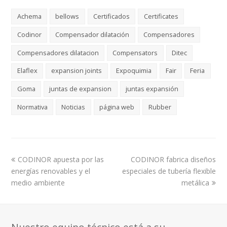
Achema
bellows
Certificados
Certificates
Codinor
Compensador dilatación
Compensadores
Compensadores dilatacion
Compensators
Ditec
Elaflex
expansion joints
Expoquimia
Fair
Feria
Goma
juntas de expansion
juntas expansión
Normativa
Noticias
página web
Rubber
previous
next
CODINOR apuesta por las
CODINOR fabrica diseños
post:
post:
energías renovables y el
especiales de tubería flexible
medio ambiente
metálica