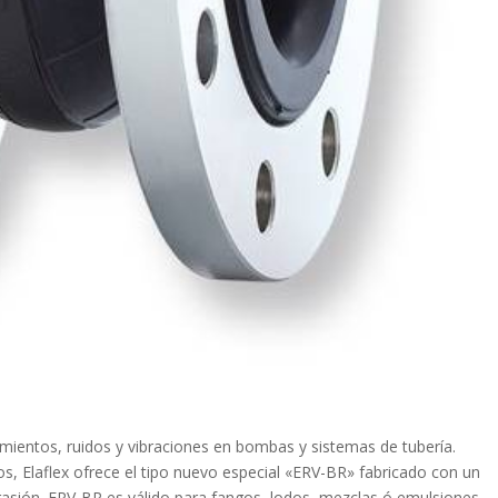
ientos, ruidos y vibraciones en bombas y sistemas de tubería.
, Elaflex ofrece el tipo nuevo especial «ERV-BR» fabricado con un
asión. ERV-BR es válido para fangos, lodos, mezclas ó emulsiones