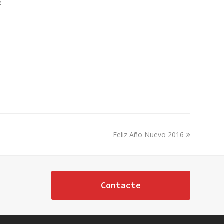
e
o
next
Feliz Año Nuevo 2016
post:
Contacte