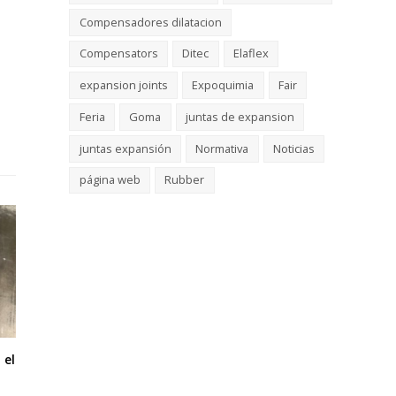
Compensadores dilatacion
Compensators
Ditec
Elaflex
expansion joints
Expoquimia
Fair
Feria
Goma
juntas de expansion
juntas expansión
Normativa
Noticias
página web
Rubber
 el