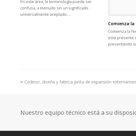
En este área, la terminología puede ser
confusa, a menudo sin un significado
universalmente aceptado.…
Comienza la 
Comienza la fe
está presente o
presentando 
previous
Codinor, diseña y fabrica junta de expansión externamen
post:
Nuestro equipo técnico está a su disposi