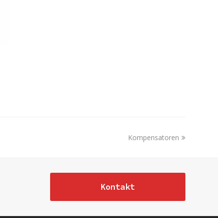
next
Kompensatoren
post:
Kontakt