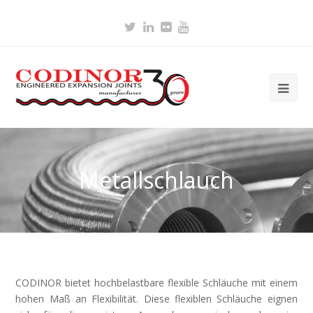
Twitter
LinkedIn
Flickr
Youtube
Ope
Mob
Me
Metallschlauch
CODINOR bietet hochbelastbare flexible Schläuche mit einem
hohen Maß an Flexibilität. Diese flexiblen Schläuche eignen