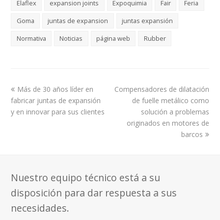
Elaflex
expansion joints
Expoquimia
Fair
Feria
Goma
juntas de expansion
juntas expansión
Normativa
Noticias
página web
Rubber
previous
next
Más de 30 años líder en
Compensadores de dilatación
post:
post:
fabricar juntas de expansión
de fuelle metálico como
y en innovar para sus clientes
solución a problemas
originados en motores de
barcos
Nuestro equipo técnico está a su
disposición para dar respuesta a sus
necesidades.