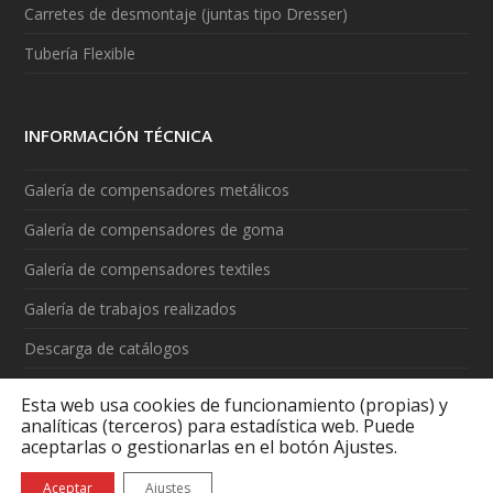
Carretes de desmontaje (juntas tipo Dresser)
Tubería Flexible
INFORMACIÓN TÉCNICA
Galería de compensadores metálicos
Galería de compensadores de goma
Galería de compensadores textiles
Galería de trabajos realizados
Descarga de catálogos
Vídeos
Esta web usa cookies de funcionamiento (propias) y
analíticas (terceros) para estadística web. Puede
aceptarlas o gestionarlas en el botón Ajustes.
Aceptar
Ajustes
Aviso legal
|
Política de cookies
|
¿Qué son las cookies?