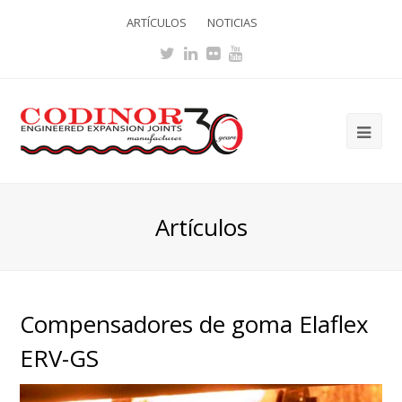
ARTÍCULOS
NOTICIAS
Twitter
LinkedIn
Flickr
Youtube
Ope
Mob
Me
Artículos
Compensadores de goma Elaflex
ERV-GS