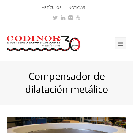
ARTÍCULOS
NOTICIAS
Twitter
LinkedIn
Flickr
Youtube
Ope
Mob
Me
Compensador de
dilatación metálico