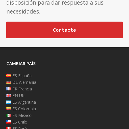
disposición para dar respuesta a sus
necesidades.
Contacte
CAMBIAR PAÍS
ES España
DE Alemania
FR Francia
EN UK
ES Argentina
ES Colombia
ES Mexico
ES Chile
ES Perú