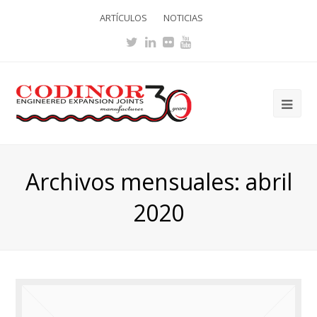
ARTÍCULOS
NOTICIAS
Twitter
LinkedIn
Flickr
Youtube
Ope
Mob
Me
Archivos mensuales: abril
2020