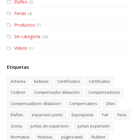
Elaflex
(2)
Ferias
(4)
Productos
(7)
Sin categoría
(28)
Videos
(1)
Etiquetas
Achema
bellows
Certificados
Certificates
Codinor
Compensador dilatación
Compensadores
Compensadores dilatacion
Compensators
Ditec
Elaflex
expansion joints
Expoquimia
Fair
Feria
Goma
juntas de expansion
juntas expansión
Normativa
Noticias
página web
Rubber