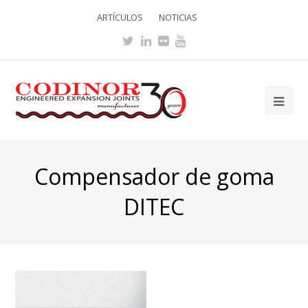
ARTÍCULOS
NOTICIAS
Twitter
LinkedIn
Flickr
Youtube
Ope
Mob
Me
Compensador de goma
DITEC