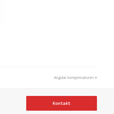
next
Angular kompensatoren
post:
Kontakt