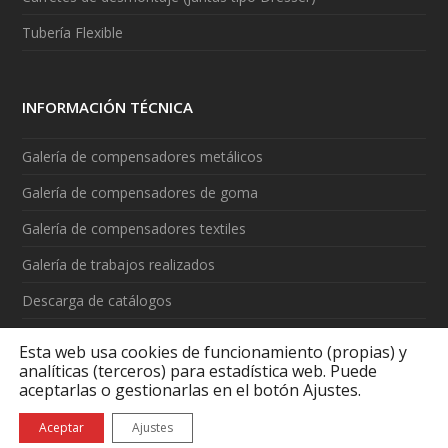
Tubería Flexible
INFORMACIÓN TÉCNICA
Galería de compensadores metálicos
Galería de compensadores de goma
Galería de compensadores textiles
Galería de trabajos realizados
Descarga de catálogos
Vídeos
Esta web usa cookies de funcionamiento (propias) y
analíticas (terceros) para estadística web. Puede
aceptarlas o gestionarlas en el botón Ajustes.
Aceptar
Ajustes
Aviso legal
|
Política de cookies
|
¿Qué son las cookies?