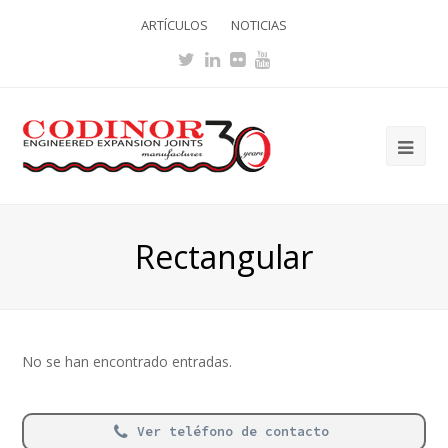
ARTÍCULOS
NOTICIAS
Twitter
LinkedIn
Flickr
Youtube
Ope
Mob
Me
Rectangular
No se han encontrado entradas.
Ver teléfono de contacto