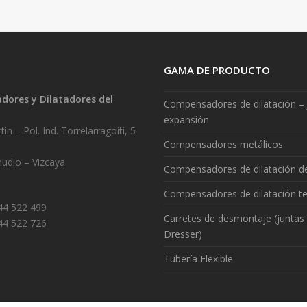
GAMA DE PRODUCTO
ores y Dilatadores del
Compensadores de dilatación – 
.
expansión
in – Pol. Ind. Torrelarragoiti, 5
Compensadores metálicos
udio – Vizcaya
Compensadores de dilatación 
Compensadores de dilatación te
944 522 499
Carretes de desmontaje (juntas 
44 522 726
Dresser)
Tubería Flexible