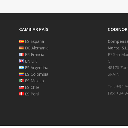
CAMBIAR PAÍS
CODINOR
ES España
Compensad
DE Alemania
Norte, S.L
FR Francia
Bº San Mart
EN UK
C
ES Argentina
48170 Zam
ES Colombia
SPAIN
ES Mexico
Tel.: +34 
ES Chile
Fax: +34 9
ES Perú