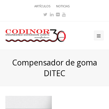
ARTÍCULOS
NOTICIAS
Twitter
LinkedIn
Flickr
Youtube
Ope
Mob
Me
Compensador de goma
DITEC