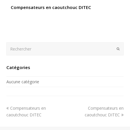
Compensateurs en caoutchouc DITEC
Rechercher
Envoy
Catégories
Aucune catégorie
previous
next
Compensateurs en
Compensateurs en
post:
post:
caoutchouc DITEC
caoutchouc DITEC