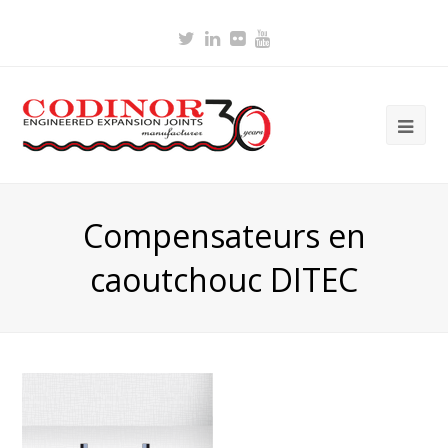
Twitter
LinkedIn
Flickr
Youtube
Ope
Mob
Me
Compensateurs en
caoutchouc DITEC