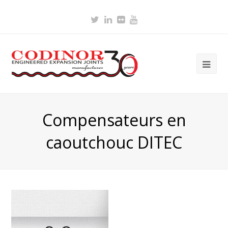
Twitter
LinkedIn
Flickr
Youtube
Ope
Mob
Me
Compensateurs en
caoutchouc DITEC