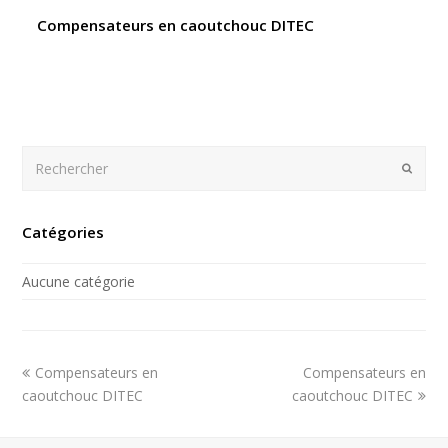
Compensateurs en caoutchouc DITEC
Rechercher
Envoy
Catégories
Aucune catégorie
previous
next
Compensateurs en
Compensateurs en
post:
post:
caoutchouc DITEC
caoutchouc DITEC