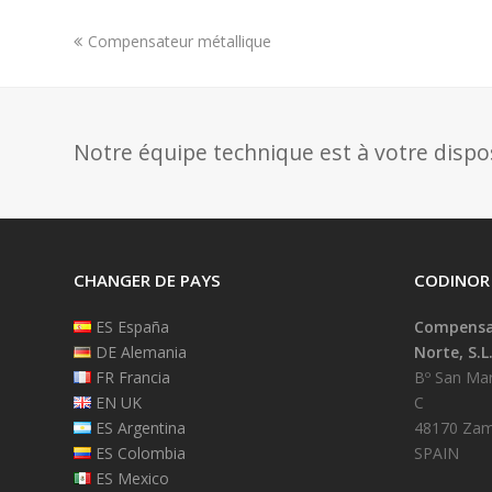
previous
Compensateur métallique
post:
Notre équipe technique est à votre dispo
CHANGER DE PAYS
CODINOR
ES España
Compensad
DE Alemania
Norte, S.L
FR Francia
Bº San Mart
EN UK
C
ES Argentina
48170 Zam
ES Colombia
SPAIN
ES Mexico