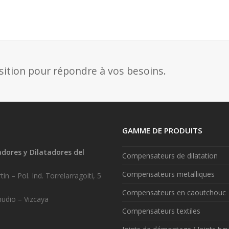
sition pour répondre à vos besoins.
GAMME DE PRODUITS
ores y Dilatadores del
Compensateurs de dilatation
.
Compensateurs metalliques
in – Pol. Ind. Torrelarragoiti, 5
Compensateurs en caoutchouc
udio – Vizcaya
Compensateurs textiles