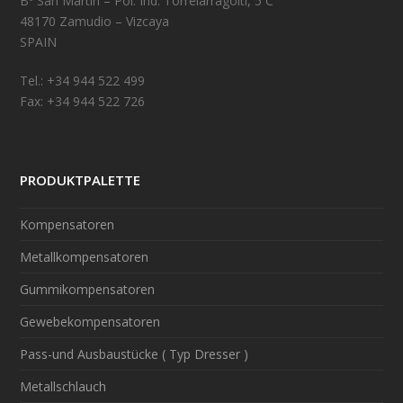
Bº San Martin – Pol. Ind. Torrelarragoiti, 5 C
48170 Zamudio – Vizcaya
SPAIN
Tel.: +34 944 522 499
Fax: +34 944 522 726
PRODUKTPALETTE
Kompensatoren
Metallkompensatoren
Gummikompensatoren
Gewebekompensatoren
Pass-und Ausbaustücke ( Typ Dresser )
Metallschlauch