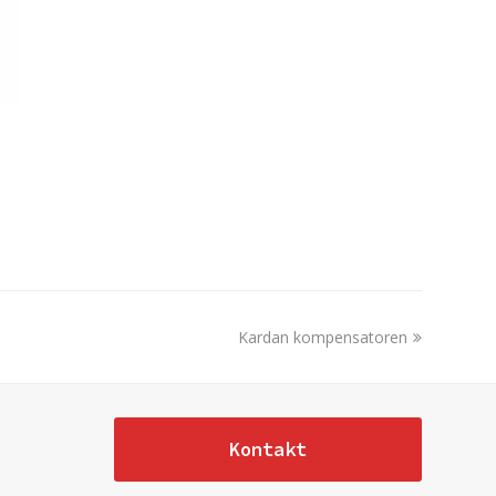
next
Kardan kompensatoren
post:
Kontakt