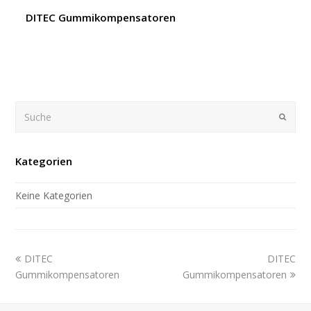
DITEC Gummikompensatoren
Suche
Submi
Kategorien
Keine Kategorien
previous
next
DITEC
DITEC
post:
post:
Gummikompensatoren
Gummikompensatoren