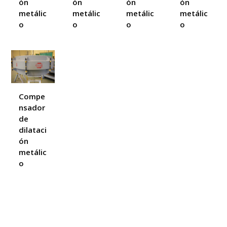
ón
ón
ón
ón
metálic
metálic
metálic
metálic
o
o
o
o
Compe
nsador
de
dilataci
ón
metálic
o