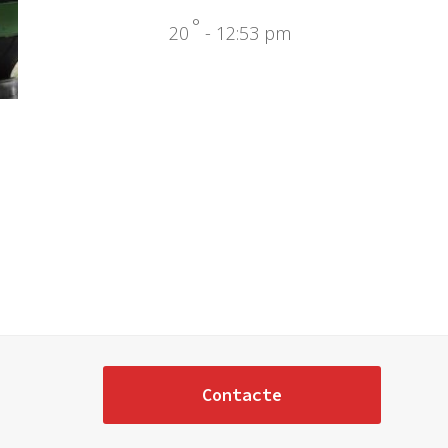
°
20
- 12:53 pm
Contacte