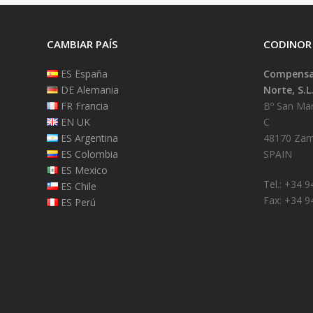
CAMBIAR PAÍS
CODINOR
ES España
Compensad
DE Alemania
Norte, S.L
FR Francia
Bº San Mart
EN UK
C
ES Argentina
48170 Zam
ES Colombia
SPAIN
ES Mexico
Tel.: +34 
ES Chile
Fax: +34 9
ES Perú