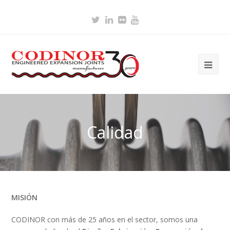
Twitter
LinkedIn
Flickr
Youtube
Ope
Mob
Me
Calidad
MISIÓN
CODINOR con más de 25 años en el sector, somos una